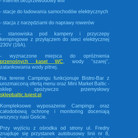
- internet bezprzewodowy wifi
- stacje do ładowania samochodów elektrycznych
- stacja z narzędziami do naprawy rowerów
- stanowiska pod kampery i przyczepy
kempingowe z przyłączem do sieci elektrycznej
230V (16A).
- wyznaczone miejsca do opróżnienia
przenośnych kaset WC
, wody "szarej",
zatankowania wody pitnej.
Na terenie Campingu funkcjonuje Bistro-Bar z
urozmaiconą ofertą menu oraz Mini Market Baltic -
sklep spożywczo przemysłowy
sklepbaltic.tujest.pl
Kompleksowe wyposażenie Campingu oraz
całodobową ochronę i monitoring doceniają
wszyscy nasi Goście.
Przy wyjściu z ośrodka od strony ul. Fredry
znajduje się przystanek autobusowy linii nr 8,