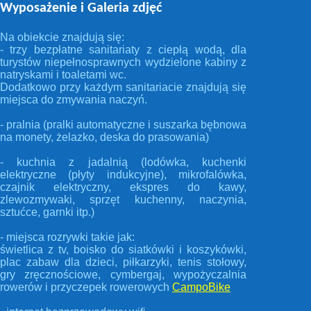
Wyposażenie i Galeria zdjęć
Na obiekcie znajdują się:
- trzy bezpłatne sanitariaty z ciepłą wodą, dla
turystów niepełnosprawnych wydzielone kabiny z
natryskami i toaletami wc.
Dodatkowo przy każdym sanitariacie znajdują się
miejsca do zmywania naczyń.
- pralnia (pralki automatyczne i suszarka bębnowa
na monety, żelazko, deska do prasowania)
- kuchnia z jadalnią (lodówka, kuchenki
elektryczne (płyty indukcyjne), mikrofalówka,
czajnik elektryczny, ekspres do kawy,
zlewozmywaki, sprzęt kuchenny, naczynia,
sztućce, garnki itp.)
- miejsca rozrywki takie jak:
świetlica z tv, boisko do siatkówki i koszykówki,
plac zabaw dla dzieci, piłkarzyki, tenis stołowy,
gry zręcznościowe, cymbergaj, wypożyczalnia
rowerów i przyczepek rowerowych
CampoBike